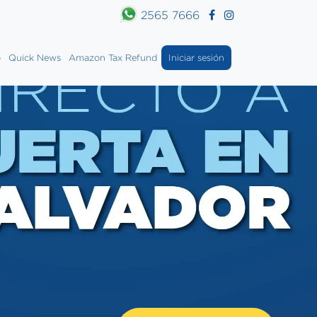
2565 7666
o
Quick News
Amazon Tax Refund
Iniciar sesión