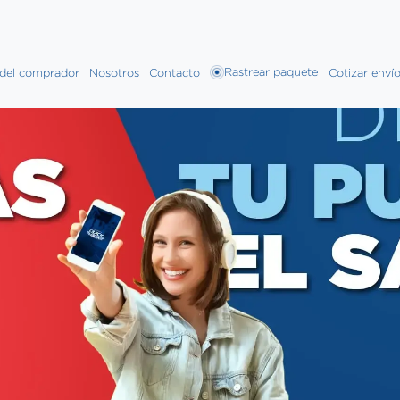
Rastrear paquete
 del comprador
Nosotros
Contacto
Cotizar enví